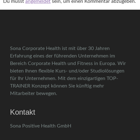
Du musst
angemeldet
sein, um einen Kommentar abzugeben.
Sona Corporate Health ist mit über 30 Jahren
Erfahrung eines der führenden Unternehmen im
Bereich Corporate Health und Fitness in Europa. Wir
bieten Ihnen flexible Kurs- und/oder Studiolösungen
für Ihr Unternehmen. Mit dem einzigartigen TOP-
TRAINER Konzept können Sie künftig mehr
Mitarbeiter bewegen.
Kontakt
Sona Positive Health GmbH