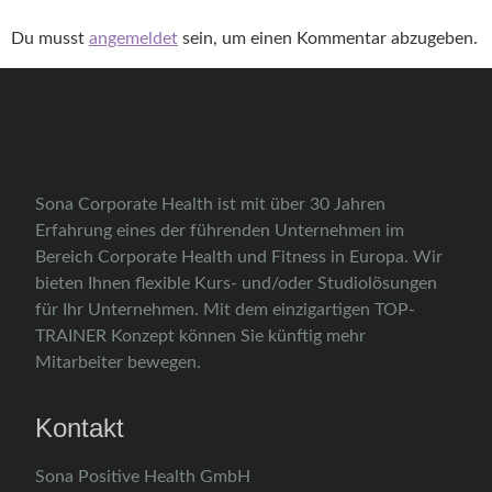
Du musst
angemeldet
sein, um einen Kommentar abzugeben.
Sona Corporate Health ist mit über 30 Jahren
Erfahrung eines der führenden Unternehmen im
Bereich Corporate Health und Fitness in Europa. Wir
bieten Ihnen flexible Kurs- und/oder Studiolösungen
für Ihr Unternehmen. Mit dem einzigartigen TOP-
TRAINER Konzept können Sie künftig mehr
Mitarbeiter bewegen.
Kontakt
Sona Positive Health GmbH